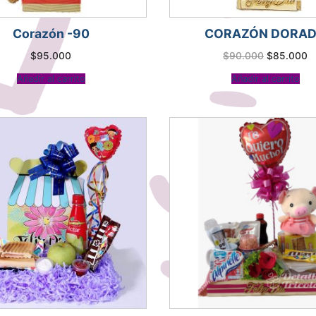
Corazón -90
CORAZÓN DORA
El
El
$
95.000
$
90.000
$
85.000
precio
p
original
a
Añadir al carrito
Añadir al carrito
era:
es
$90.000.
$