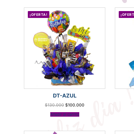
¡OFERTA!
¡OFERT
DT-AZUL
El
El
$
130.000
$
100.000
precio
precio
original
actual
Añadir al carrito
era:
es:
$130.000.
$100.000.