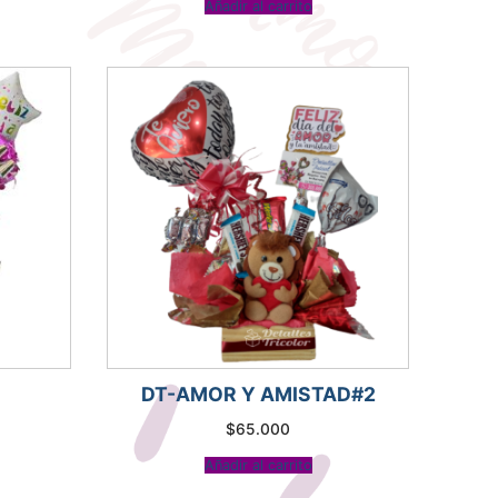
Añadir al carrito
era:
es:
$150.000.
$145.000.
DT-AMOR Y AMISTAD#2
$
65.000
ecio
tual
Añadir al carrito
:
70.000.