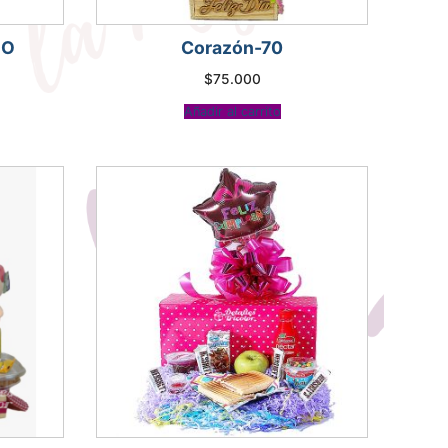
DO
Corazón-70
$
75.000
recio
ctual
Añadir al carrito
:
85.000.