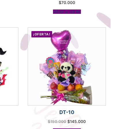
$
70.000
Añadir al carrito
¡OFERTA!
DT-10
El
El
$
150.000
$
145.000
precio
precio
original
actual