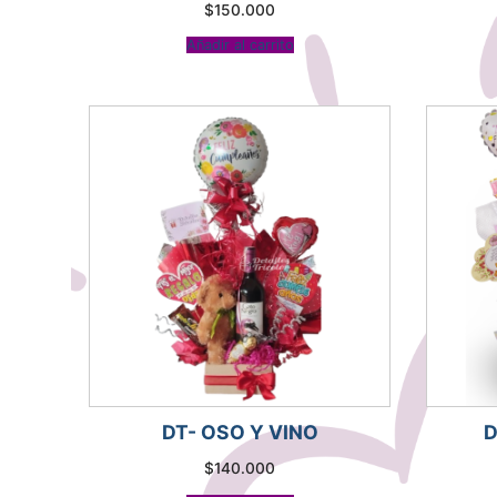
$
150.000
Añadir al carrito
DT- OSO Y VINO
D
$
140.000