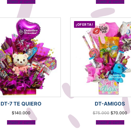
Añadir al carrito
Añadir al carrito
¡OFERTA!
DT-7 TE QUIERO
DT-AMIGOS
El
El
$
140.000
$
75.000
$
70.000
precio
pr
original
ac
Añadir al carrito
Añadir al carrito
era:
es
$75.000.
$