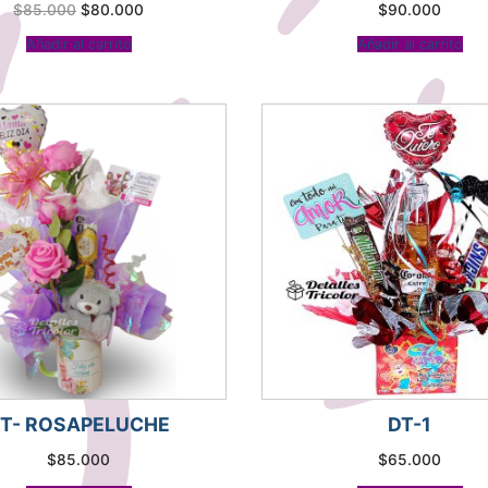
El
El
$
85.000
$
80.000
$
90.000
precio
precio
original
actual
Añadir al carrito
Añadir al carrito
era:
es:
$85.000.
$80.000.
T- ROSAPELUCHE
DT-1
$
85.000
$
65.000