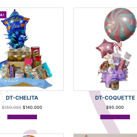
A!
DT-CHELITA
DT-COQUETTE
El
El
$
150.000
$
140.000
$
95.000
precio
precio
original
actual
Añadir al carrito
Añadir al carrito
era:
es:
$150.000.
$140.000.